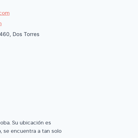
.com
m
14460, Dos Torres
doba. Su ubicación es
, se encuentra a tan solo