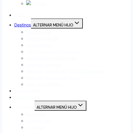
Inicio
Destinos
ALTERNAR MENÚ HIJO
Campiña Sur
Córdoba Capital
La Subbética
Comarca de Los Pedroches
Sierra Morena Cordobesa
Valle del Guadajoz
Valle del Guadalquivir (Alto Guadalquivir)
Valle del Guadalquivir (Vega)
Valle del Guadiato
Dónde dormir
Dónde comer
Qué hacer
ALTERNAR MENÚ HIJO
Empresas
Experiencias
A medida