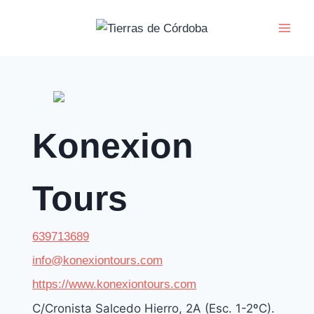
Aller
au
contenu
Konexion
Tours
639713689
info@konexiontours.com
https://www.konexiontours.com
C/Cronista Salcedo Hierro, 2A (Esc. 1-2ºC).