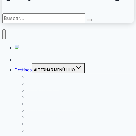
Inicio
Destinos
ALTERNAR MENÚ HIJO
Campiña Sur
Córdoba Capital
La Subbética
Comarca de Los Pedroches
Sierra Morena Cordobesa
Valle del Guadajoz
Valle del Guadalquivir (Alto Guadalquivir)
Valle del Guadalquivir (Vega)
Valle del Guadiato