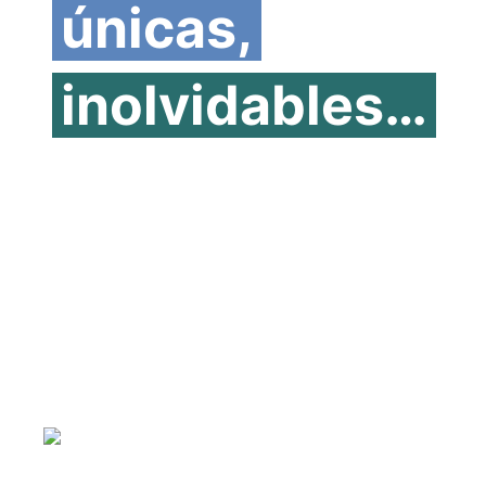
únicas,
inolvidables…