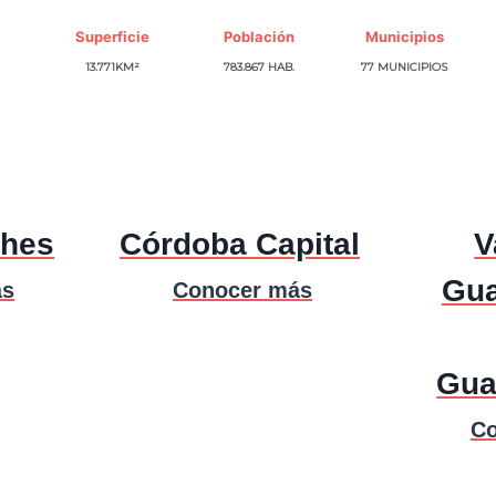
Superficie
Población
Municipios
13.771KM²
783.867 HAB.
77 MUNICIPIOS
ches
Córdoba Capital
V
Gua
ás
Conocer más
Gua
Co