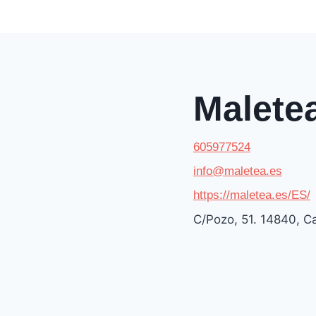
Maletea
605977524
info@maletea.es
https://maletea.es/ES/
C/Pozo, 51. 14840, Ca