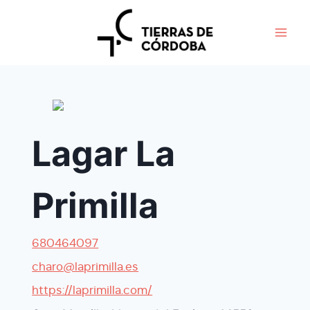
Aller
au
contenu
Lagar La
Primilla
680464097
charo@laprimilla.es
https://laprimilla.com/