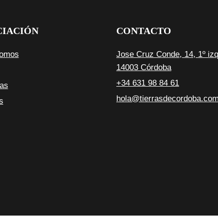
CIACIÓN
CONTACTO
Somos
Jose Cruz Conde, 14, 1º iz
14003 Córdoba
+34 631 98 84 61
ias
hola@tierrasdecordoba.co
s