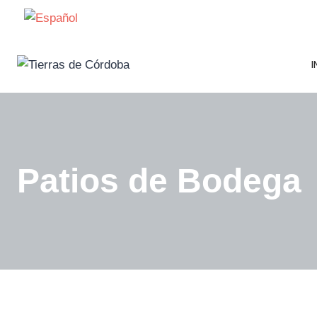
Saltar
al
contenido
I
Patios de Bodega