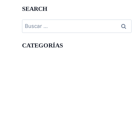
SEARCH
Buscar:
CATEGORÍAS
Actividades
Blog
Casas Rurales
Eventos
Ferias
Fiestas
Gastronomía
Naturaleza
Visitas Guiadas