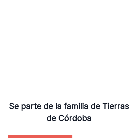
experiencias
Pueblos Blancos del Sur
Córdoba Gastronómica:
de Córdoba: Zuheros,
ruta por bodegas,
Priego de Córdoba y
almazaras y sabores con
Carcabuey
Denominación de Origen
Senderismo y oleoturismo en las Sierras
Subbéticas: escapada de fin de semana por
Córdoba
Se parte de la familia de Tierras
de Córdoba